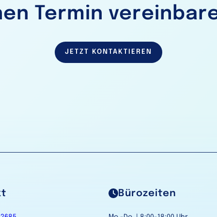
nen Termin vereinbar
JETZT KONTAKTIEREN
kt
Bürozeiten
42685
Mo.-Do. | 8:00-18:00 Uhr