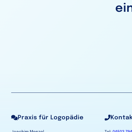
ei
Praxis für Logopädie
Konta
Joachim Menzel
Tel:
04503 79